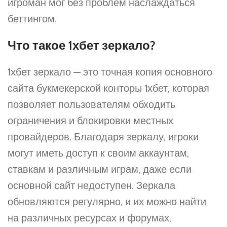
игроман мог без проблем наслаждаться
беттингом.
Что такое 1хбет зеркало?
1хбет зеркало — это точная копия основного
сайта букмекерской конторы 1хбет, которая
позволяет пользователям обходить
ограничения и блокировки местных
провайдеров. Благодаря зеркалу, игроки
могут иметь доступ к своим аккаунтам,
ставкам и различным играм, даже если
основной сайт недоступен. Зеркала
обновляются регулярно, и их можно найти
на различных ресурсах и форумах,