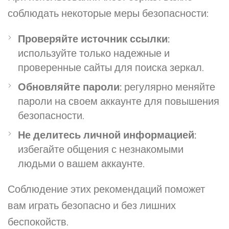
соблюдать некоторые меры безопасности:
Проверяйте источник ссылки:
используйте только надежные и
проверенные сайты для поиска зеркал.
Обновляйте пароли:
регулярно меняйте
пароли на своем аккаунте для повышения
безопасности.
Не делитесь личной информацией:
избегайте общения с незнакомыми
людьми о вашем аккаунте.
Соблюдение этих рекомендаций поможет
вам играть безопасно и без лишних
беспокойств.