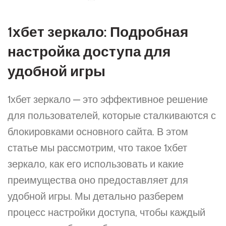
1хбет зеркало: Подробная
настройка доступа для
удобной игры
1хбет зеркало — это эффективное решение
для пользователей, которые сталкиваются с
блокировками основного сайта. В этом
статье мы рассмотрим, что такое 1хбет
зеркало, как его использовать и какие
преимущества оно предоставляет для
удобной игры. Мы детально разберем
процесс настройки доступа, чтобы каждый