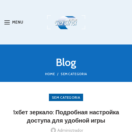
MENU
Blog
HOME
SEM CATEGORIA
SEM CATEGORIA
1хбет зеркало: Подробная настройка
доступа для удобной игры
Administrador