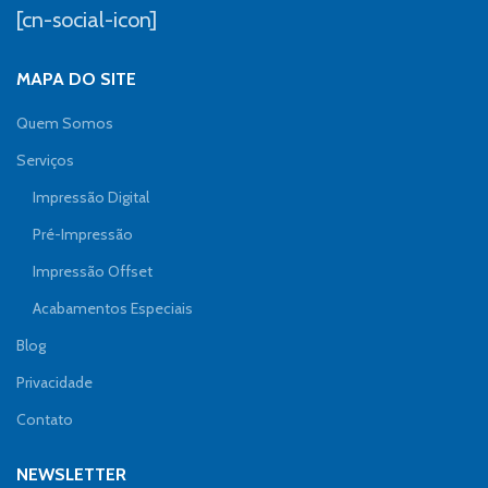
[cn-social-icon]
MAPA DO SITE
Quem Somos
Serviços
Impressão Digital
Pré-Impressão
Impressão Offset
Acabamentos Especiais
Blog
Privacidade
Contato
NEWSLETTER