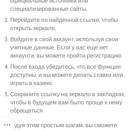
официальные источники или
специализированные сайты.
Перейдите по найденной ссылке, чтобы
открыть зеркало.
Войдите в свой аккаунт, используя свои
учетные данные. Если у вас еще нет
аккаунта, вы можете пройти регистрацию.
После входа убедитесь, что все функции
доступны, и вы можете делать ставки или
играть в казино.
Сохраните ссылку на зеркало в закладках,
чтобы в будущем вам было проще к нему
обращаться.
Следуя этим простым шагам, вы сможете