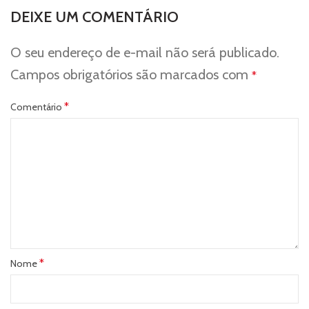
DEIXE UM COMENTÁRIO
O seu endereço de e-mail não será publicado.
Campos obrigatórios são marcados com
*
*
Comentário
*
Nome