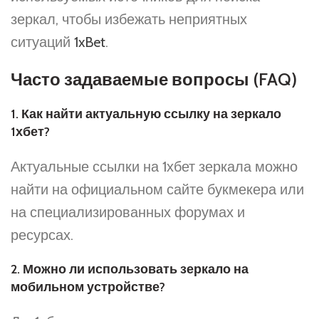
зеркал, чтобы избежать неприятных
ситуаций
1xBet
.
Часто задаваемые вопросы (FAQ)
1. Как найти актуальную ссылку на зеркало
1хбет?
Актуальные ссылки на 1хбет зеркала можно
найти на официальном сайте букмекера или
на специализированных форумах и
ресурсах.
2. Можно ли использовать зеркало на
мобильном устройстве?