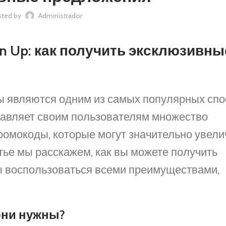
sted by
Administrador
 Up: как получить эксклюзивны
ы являются одним из самых популярных сп
ставляет своим пользователям множество
омокоды, которые могут значительно увели
тье мы расскажем, как вы можете получить
ы воспользоваться всеми преимуществами,
они нужны?