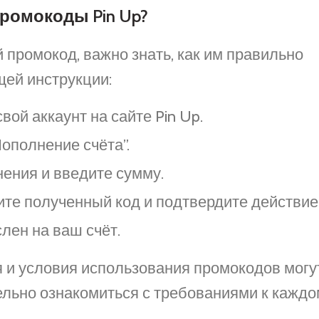
ромокоды Pin Up?
 промокод, важно знать, как им правильно
ей инструкции:
вой аккаунт на сайте Pin Up.
Пополнение счёта”.
ения и введите сумму.
те полученный код и подтвердите действие
лен на ваш счёт.
я и условия использования промокодов могу
ельно ознакомиться с требованиями к каждо