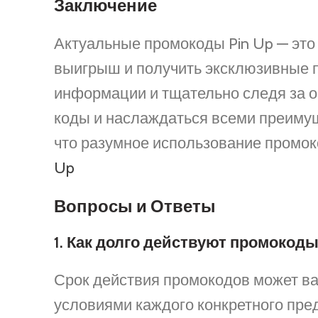
Заключение
Актуальные промокоды Pin Up — это
выигрыш и получить эксклюзивные 
информации и тщательно следя за 
коды и наслаждаться всеми преимущ
что разумное использование промок
Up
Вопросы и Ответы
1. Как долго действуют промокоды 
Срок действия промокодов может ва
условиями каждого конкретного пре