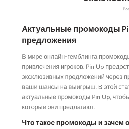
Po
Актуальные промокоды Pin
предложения
В мире онлайн-гемблинга промокод
привлечения игроков. Pin Up предо
эксклюзивных предложений через пр
ваши шансы на выигрыш. В этой ста
актуальные промокоды Pin Up, чтоб
которые они предлагают.
Что такое промокоды и зачем 