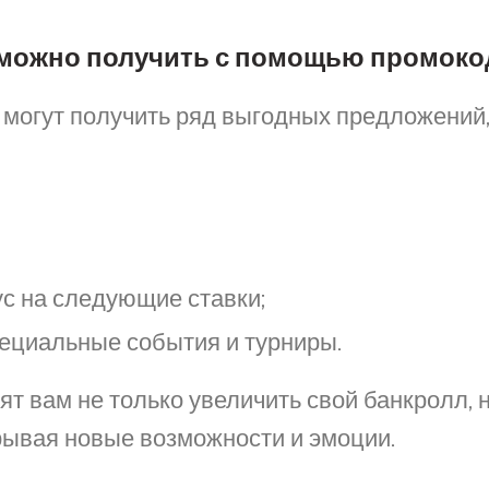
 можно получить с помощью промоко
 могут получить ряд выгодных предложений,
ус на следующие ставки;
ециальные события и турниры.
 вам не только увеличить свой банкролл, н
крывая новые возможности и эмоции.