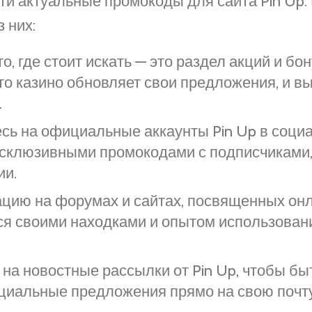
ти актуальные промокоды для сайта Pin Up.
 них:
, где стоит искать — это раздел акций и бо
то казино обновляет свои предложения, и в
.
ь на официальные аккаунты Pin Up в соци
эксклюзивными промокодами с подписчиками,
ии.
ию на форумах и сайтах, посвященных он
тся своими находками и опытом использован
а новостные рассылки от Pin Up, чтобы бы
ециальные предложения прямо на свою почту