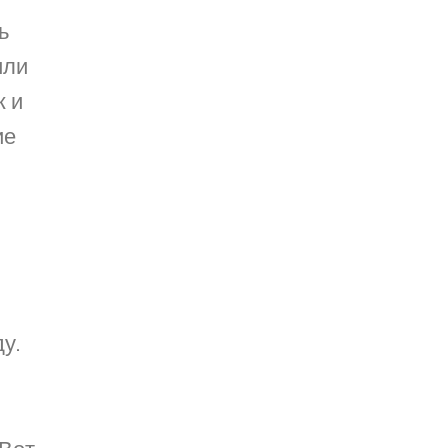
ь
или
к и
ие
у.