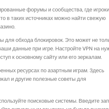
рованные форумы и сообщества, где игрок
то в таких источниках можно найти свежую
азино.
ы для обхода блокировок. Это может не тол
 ваши данные при игре. Настройте VPN на н
ступ к основному сайту или его зеркалам.
енных ресурсах по азартным играм. Здесь
кал и другие полезные советы для
используйте поисковые системы. Введите за