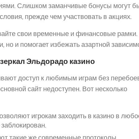
ями. Слишком заманчивые бонусы могут б
ловия, прежде чем участвовать в акциях.
вайте свои временные и финансовые рамки.
и, но и помогает избежать азартной зависим
зеркал Эльдорадо казино
вают доступ к любимым играм без перебоев
основной сайт недоступен. Вот несколько
озволяют игрокам заходить в казино в любо
 заблокирован.
ют такие же современные протоколы