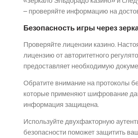
«зеркало Эльдорадо казино» и след
– проверяйте информацию на достов
Безопасность игры через зерка
Проверяйте лицензии казино. Наст
лицензию от авторитетного регулят
предоставляет необходимую докуме
Обратите внимание на протоколы без
которые применяют шифрование данн
информация защищена.
Используйте двухфакторную аутент
безопасности поможет защитить ваш