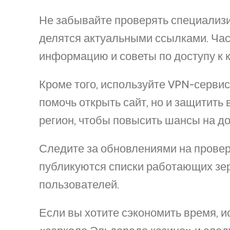
Не забывайте проверять специализи
делятся актуальными ссылками. Час
информацию и советы по доступу к к
Кроме того, используйте VPN-сервис
помочь открыть сайт, но и защитить
регион, чтобы повысить шансы на до
Следите за обновлениями на провер
публикуются списки работающих зер
пользователей.
Если вы хотите сэкономить время, 