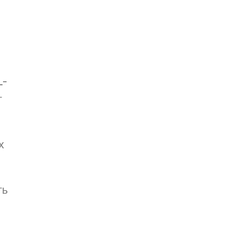
L-
т
х
ть