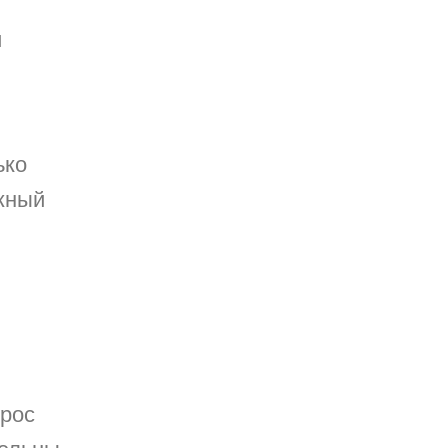
и
ько
ужный
прос