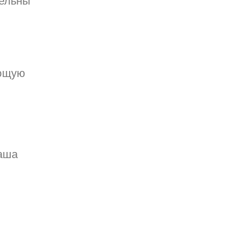
тельны
ующую
ваша