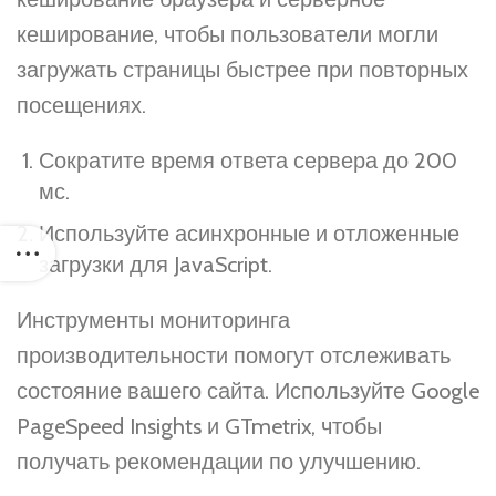
кеширование, чтобы пользователи могли
загружать страницы быстрее при повторных
посещениях.
Сократите время ответа сервера до 200
мс.
Используйте асинхронные и отложенные
загрузки для JavaScript.
Инструменты мониторинга
производительности помогут отслеживать
состояние вашего сайта. Используйте Google
PageSpeed Insights и GTmetrix, чтобы
получать рекомендации по улучшению.