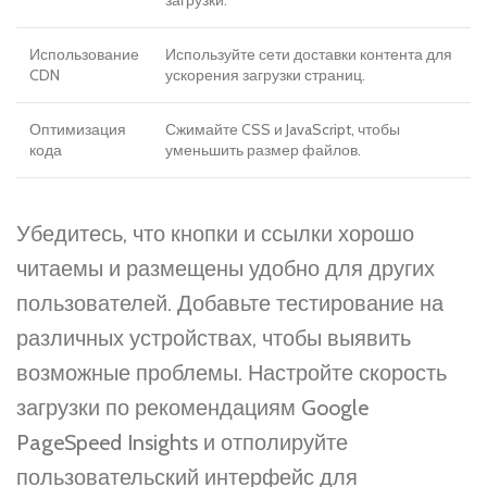
загрузки.
Использование
Используйте сети доставки контента для
CDN
ускорения загрузки страниц.
Оптимизация
Сжимайте CSS и JavaScript, чтобы
кода
уменьшить размер файлов.
Убедитесь, что кнопки и ссылки хорошо
читаемы и размещены удобно для других
пользователей. Добавьте тестирование на
различных устройствах, чтобы выявить
возможные проблемы. Настройте скорость
загрузки по рекомендациям Google
PageSpeed Insights и отполируйте
пользовательский интерфейс для