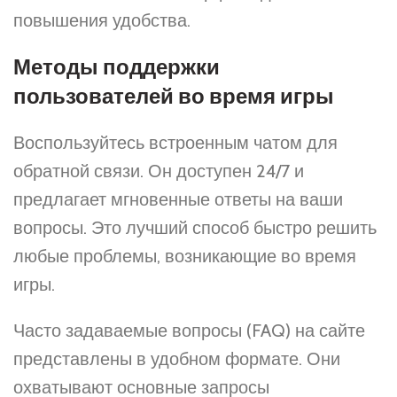
повышения удобства.
Методы поддержки
пользователей во время игры
Воспользуйтесь встроенным чатом для
обратной связи. Он доступен 24/7 и
предлагает мгновенные ответы на ваши
вопросы. Это лучший способ быстро решить
любые проблемы, возникающие во время
игры.
Часто задаваемые вопросы (FAQ) на сайте
представлены в удобном формате. Они
охватывают основные запросы