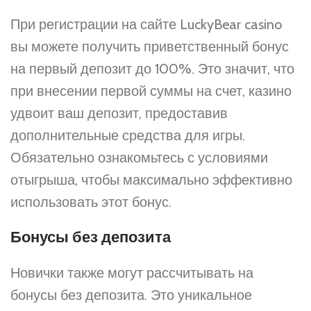
При регистрации на сайте LuckyBear casino
вы можете получить приветственный бонус
на первый депозит до 100%. Это значит, что
при внесении первой суммы на счет, казино
удвоит ваш депозит, предоставив
дополнительные средства для игры.
Обязательно ознакомьтесь с условиями
отыгрыша, чтобы максимально эффективно
использовать этот бонус.
Бонусы без депозита
Новички также могут рассчитывать на
бонусы без депозита. Это уникальное