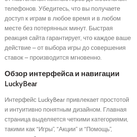
телефонов. Убедитесь, что вы получаете
доступ к играм в любое время и в любом
месте без потерянных минут. Быстрая
реакция сайта гарантирует, что каждое ваше
действие – от выбора игры до совершения
ставок – производится мгновенно.
Обзор интерфейса и навигации
LuckyBear
Интерфейс LuckyBear привлекает простотой
и интуитивно понятным дизайном. Главная
страница выделяется четкими категориями,
такими как “Игры”, “Акции” и “Помощь”,