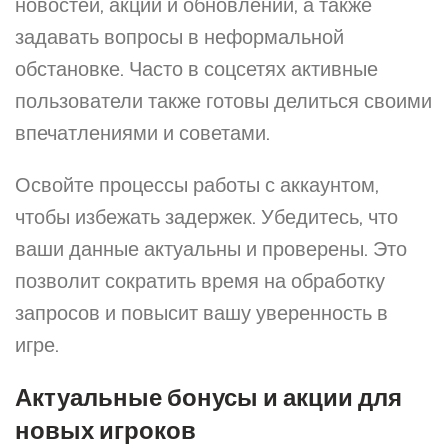
новостей, акций и обновлений, а также
задавать вопросы в неформальной
обстановке. Часто в соцсетях активные
пользователи также готовы делиться своими
впечатлениями и советами.
Освойте процессы работы с аккаунтом,
чтобы избежать задержек. Убедитесь, что
ваши данные актуальны и проверены. Это
позволит сократить время на обработку
запросов и повысит вашу уверенность в
игре.
Актуальные бонусы и акции для
новых игроков