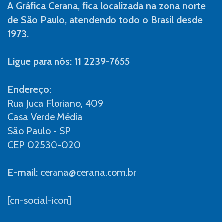
A Gráfica Cerana, fica localizada na zona norte
de São Paulo, atendendo todo o Brasil desde
1973.
Ligue para nós: 11 2239-7655
Endereço:
Rua Juca Floriano, 409
Casa Verde Média
São Paulo - SP
CEP 02530-020
E-mail:
cerana@cerana.com.br
[cn-social-icon]