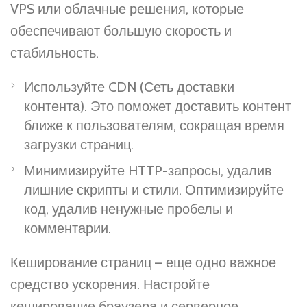
VPS или облачные решения, которые
обеспечивают большую скорость и
стабильность.
Используйте CDN (Сеть доставки
контента). Это поможет доставить контент
ближе к пользователям, сокращая время
загрузки страниц.
Минимизируйте HTTP-запросы, удалив
лишние скрипты и стили. Оптимизируйте
код, удалив ненужные пробелы и
комментарии.
Кеширование страниц – еще одно важное
средство ускорения. Настройте
кеширование браузера и серверное