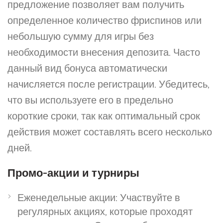
предложение позволяет вам получить
определенное количество фриспинов или
небольшую сумму для игры без
необходимости внесения депозита. Часто
данный вид бонуса автоматически
начисляется после регистрации. Убедитесь,
что вы используете его в предельно
короткие сроки, так как оптимальный срок
действия может составлять всего несколько
дней.
Промо-акции и турниры
Еженедельные акции: Участвуйте в
регулярных акциях, которые проходят