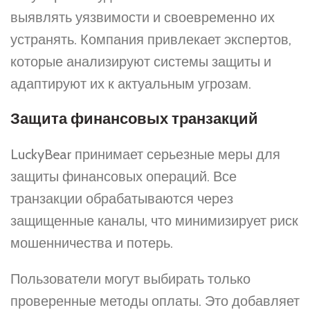
выявлять уязвимости и своевременно их
устранять. Компания привлекает экспертов,
которые анализируют системы защиты и
адаптируют их к актуальным угрозам.
Защита финансовых транзакций
LuckyBear принимает серьезные меры для
защиты финансовых операций. Все
транзакции обрабатываются через
защищенные каналы, что минимизирует риск
мошенничества и потерь.
Пользователи могут выбирать только
проверенные методы оплаты. Это добавляет