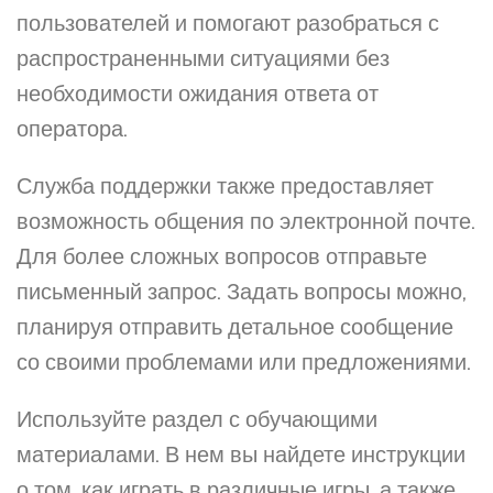
пользователей и помогают разобраться с
распространенными ситуациями без
необходимости ожидания ответа от
оператора.
Служба поддержки также предоставляет
возможность общения по электронной почте.
Для более сложных вопросов отправьте
письменный запрос. Задать вопросы можно,
планируя отправить детальное сообщение
со своими проблемами или предложениями.
Используйте раздел с обучающими
материалами. В нем вы найдете инструкции
о том, как играть в различные игры, а также