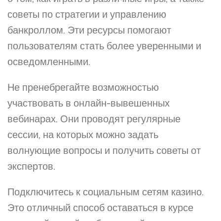
советы по стратегии и управлению
банкроллом. Эти ресурсы помогают
пользователям стать более уверенными и
осведомленными.
Не пренебрегайте возможностью
участвовать в онлайн-вывешенных
вебинарах. Они проводят регулярные
сессии, на которых можно задать
волнующие вопросы и получить советы от
экспертов.
Подключитесь к социальным сетям казино.
Это отличный способ оставаться в курсе