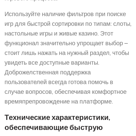
Используйте наличие фильтров при поиске
игр для быстрой сортировки по типам: слоты,
настольные игры и живые казино. Этот
функционал значительно упрощает выбор –
стоит лишь нажать на нужный раздел, чтобы
увидеть все доступные варианты.
Доброжелственная поддержка
пользователей всегда готова помочь в
случае вопросов, обеспечивая комфортное
времяпрепровождение на платформе.
Технические характеристики,
обеспечивающие быструю