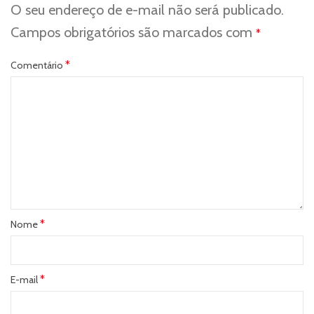
O seu endereço de e-mail não será publicado.
Campos obrigatórios são marcados com
*
*
Comentário
*
Nome
*
E-mail